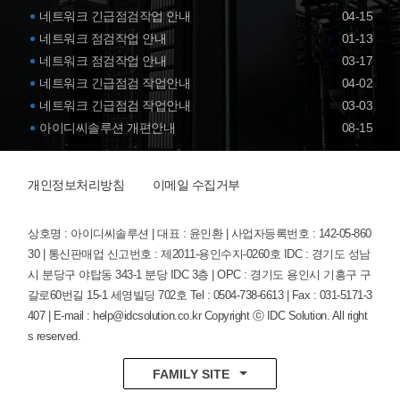
네트워크 긴급점검작업 안내
04-15
네트워크 점검작업 안내
01-13
네트워크 점검작업 안내
03-17
네트워크 긴급점검 작업안내
04-02
네트워크 긴급점검 작업안내
03-03
아이디씨솔루션 개편안내
08-15
개인정보처리방침
이메일 수집거부
상호명 : 아이디씨솔루션 | 대표 : 윤인환 | 사업자등록번호 : 142-05-860
30 | 통신판매업 신고번호 : 제2011-용인수지-0260호
IDC : 경기도 성남
시 분당구 야탑동 343-1 분당 IDC 3층 | OPC : 경기도 용인시 기흥구 구
갈로60번길 15-1 세영빌딩 702호
Tel : 0504-738-6613 | Fax : 031-5171-3
407 | E-mail : help@idcsolution.co.kr
Copyright ⓒ IDC Solution. All right
s reserved.
FAMILY SITE