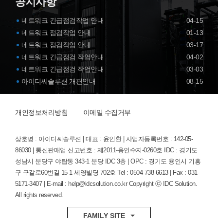
공지사항
네트워크 긴급점검작업 안내
04-15
네트워크 점검작업 안내
01-13
네트워크 점검작업 안내
03-17
네트워크 긴급점검 작업안내
04-02
네트워크 긴급점검 작업안내
03-03
아이디씨솔루션 개편안내
08-15
개인정보처리방침
이메일 수집거부
상호명 : 아이디씨솔루션 | 대표 : 윤인환 | 사업자등록번호 : 142-05-
86030 | 통신판매업 신고번호 : 제2011-용인수지-0260호
IDC : 경기도
성남시 분당구 야탑동 343-1 분당 IDC 3층 | OPC : 경기도 용인시 기흥
구 구갈로60번길 15-1 세영빌딩 702호
Tel : 0504-738-6613 | Fax : 031-
5171-3407 | E-mail : help@idcsolution.co.kr
Copyright ⓒ IDC Solution.
All rights reserved.
FAMILY SITE