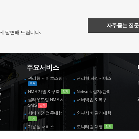
자주묻는 질문
하게 답변해 드립니다.
주요서비스
관리형 서버호스팅
관리형 파킹서비스
5
추천
3
NMS 개발 & 구축
Network 설계/관리
인기
7
클라우드형 NMS &
서버백업 & 복구
2
SMS
인기
3
서버이전 업무대행
외부서버 관리대행
5
인기
가용성 서비스
모니터링 대행
인기